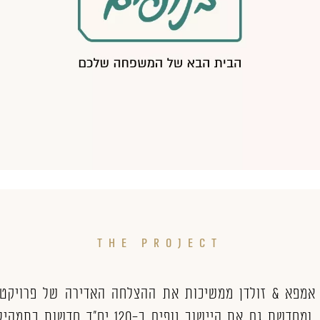
THE PROJECT
 אמפא & זולדן ממשיכות את ההצלחה האדירה של פרויקט "
ברוכין", ומחדשת גם את היישוב נופים ב-120 יח"ד חדש