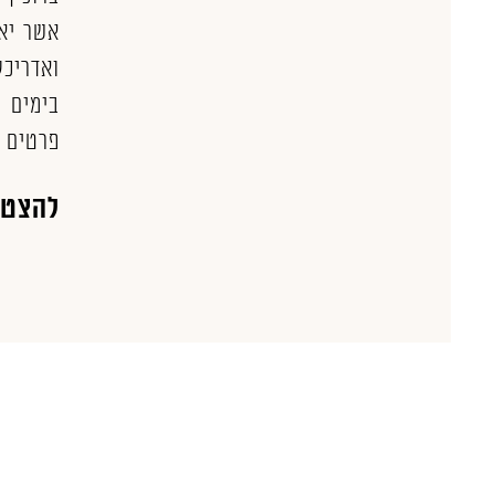
אשר יא
ואדריכל
בימים א
פרטים נ
להצטר