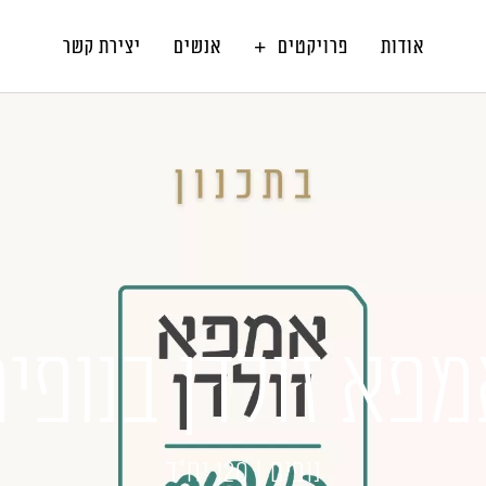
אודות
פרויקטים
אנשים
יצירת קשר
פא זולדן בנופי
נופים | 120 יח"ד