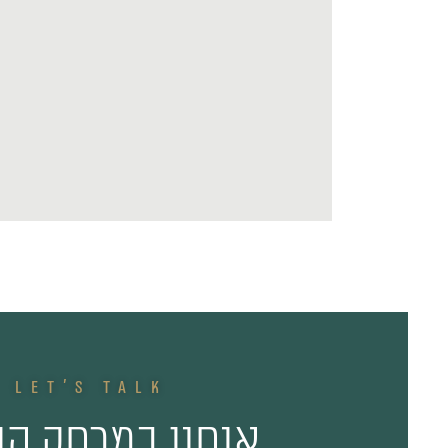
LET'S TALK
אנחנו במרחק הו